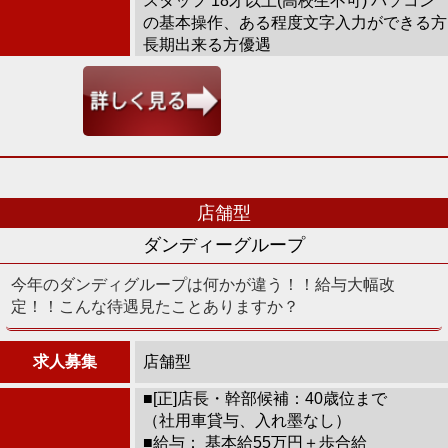
スタッフ 18才以上(高校生不可) パソコン
の基本操作、ある程度文字入力ができる方
長期出来る方優遇
店舗型
ダンディーグループ
今年のダンディグループは何かが違う！！給与大幅改
定！！こんな待遇見たことありますか？
求人募集
店舗型
■[正]店長・幹部候補：40歳位まで
（社用車貸与、入れ墨なし）
■給与： 基本給55万円＋歩合給