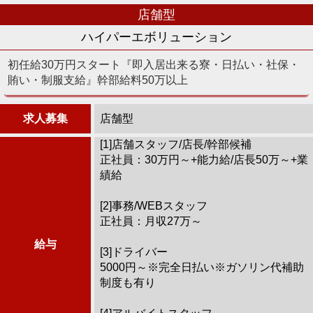
店舗型
ハイパーエボリューション
初任給30万円スタート『即入居出来る寮・日払い・社保・
賄い・制服支給』幹部給料50万以上
求人募集
店舗型
[1]店舗スタッフ/店長/幹部候補
正社員：30万円～+能力給/店長50万～+業
績給
[2]事務/WEBスタッフ
正社員：月収27万～
給与
[3]ドライバー
5000円～※完全日払い※ガソリン代補助
制度も有り