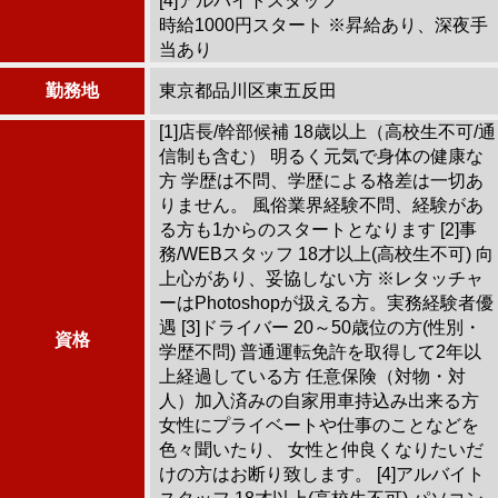
[4]アルバイトスタッフ
時給1000円スタート ※昇給あり、深夜手
当あり
勤務地
東京都品川区東五反田
[1]店長/幹部候補 18歳以上（高校生不可/通
信制も含む） 明るく元気で身体の健康な
方 学歴は不問、学歴による格差は一切あ
りません。 風俗業界経験不問、経験があ
る方も1からのスタートとなります [2]事
務/WEBスタッフ 18才以上(高校生不可) 向
上心があり、妥協しない方 ※レタッチャ
ーはPhotoshopが扱える方。実務経験者優
遇 [3]ドライバー 20～50歳位の方(性別・
資格
学歴不問) 普通運転免許を取得して2年以
上経過している方 任意保険（対物・対
人）加入済みの自家用車持込み出来る方
女性にプライベートや仕事のことなどを
色々聞いたり、 女性と仲良くなりたいだ
けの方はお断り致します。 [4]アルバイト