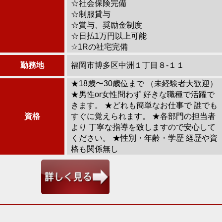
☆社会保険完備
☆制服貸与
☆賞与、奨励金制度
☆日払1万円以上可能
☆1Rの社宅完備
勤務地
福岡市博多区中洲１丁目８-１１
★18歳〜30歳位まで （未経験者大歓迎）
★男性or女性問わず 好きな職種で活躍で
きます。 ★どれも簡単なお仕事で 誰でも
資格
すぐに覚えられます。 ★各部門の担当者
より 丁寧な指導を致しますので安心して
ください。 ★性別・年齢・学歴 経歴や資
格も関係無し