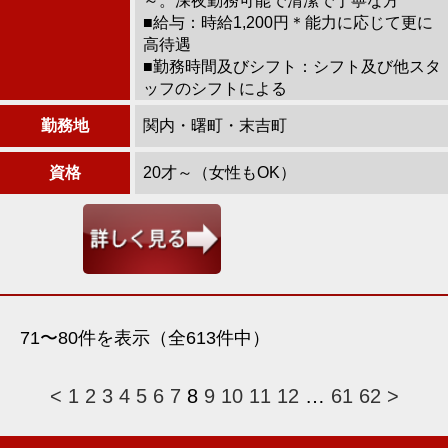
～。深夜勤務可能で清潔で丁寧な方
■給与：時給1,200円＊能力に応じて更に
高待遇
■勤務時間及びシフト：シフト及び他スタ
ッフのシフトによる
勤務地
関内・曙町・末吉町
資格
20才～（女性もOK）
71〜80件を表示（全613件中）
<
1
2
3
4
5
6
7
8
9
10
11
12
…
61
62
>