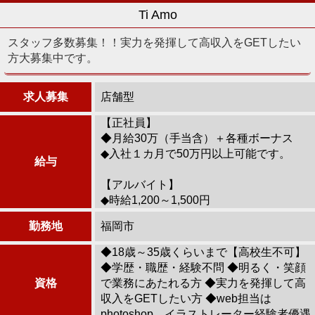
Ti Amo
スタッフ多数募集！！実力を発揮して高収入をGETしたい
方大募集中です。
求人募集
店舗型
【正社員】
◆月給30万（手当含）＋各種ボーナス
◆入社１カ月で50万円以上可能です。
給与
【アルバイト】
◆時給1,200～1,500円
勤務地
福岡市
◆18歳～35歳くらいまで【高校生不可】
◆学歴・職歴・経験不問 ◆明るく・笑顔
資格
で業務にあたれる方 ◆実力を発揮して高
収入をGETしたい方 ◆web担当は
photoshop、イラストレーター経験者優遇