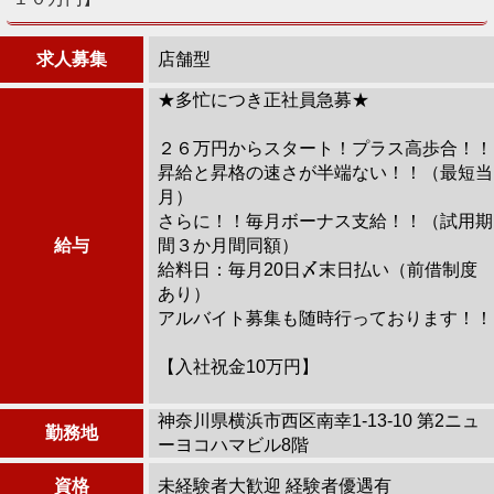
求人募集
店舗型
★多忙につき正社員急募★
２６万円からスタート！プラス高歩合！！
昇給と昇格の速さが半端ない！！（最短当
月）
さらに！！毎月ボーナス支給！！（試用期
給与
間３か月間同額）
給料日：毎月20日〆末日払い（前借制度
あり）
アルバイト募集も随時行っております！！
【入社祝金10万円】
神奈川県横浜市西区南幸1-13-10 第2ニュ
勤務地
ーヨコハマビル8階
資格
未経験者大歓迎 経験者優遇有