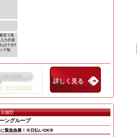
素直で真
な入力作業
ば十分!!
ンデ無
詳しく見る
店舗型
ーングループ
に緊急急募！※日払いOK※