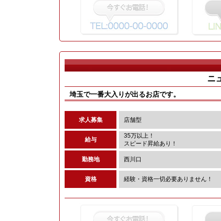
ニ
埼玉で一番大入りが出るお店です。
求人募集
店舗型
35万以上！
給与
スピード昇給あり！
勤務地
西川口
資格
経験・資格一切必要ありません！