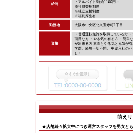
・アルバイト/時給1100円～
給与
※社員登用制度
※独立支援制度
※福利厚生有
勤務地
大阪市中央区北久宝寺町1丁目
・普通運転免許を取得している方 ・
面目な方 ・やる気の有る方 ・簡単
資格
が出来る方 素直とやる気と元気が有れ
学歴、経験一切不問。 中途入社のハ
し！
萌えリ
★店舗続々拡大中につき運営スタッフを男女とも