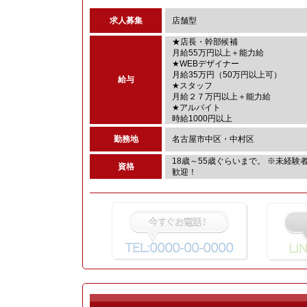
求人募集
店舗型
★店長・幹部候補
月給55万円以上＋能力給
★WEBデザイナー
月給35万円（50万円以上可）
給与
★スタッフ
月給２７万円以上＋能力給
★アルバイト
時給1000円以上
勤務地
名古屋市中区・中村区
18歳～55歳ぐらいまで。 ※未経験
資格
歓迎！