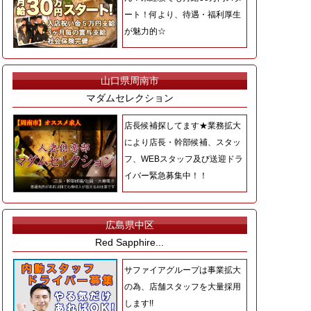
ート！何より、待遇・福利厚生
が魅力的☆
山口県周南市
マダムセレクション
店長候補探してます★業務拡大
により店長・幹部候補、スタッ
フ、WEBスタッフ及び送迎ドラ
イバー緊急募集中！！
広島県中区
Red Sapphire...
サファイアグループは事業拡大
の為、店舗スタッフを大量採用
します!!