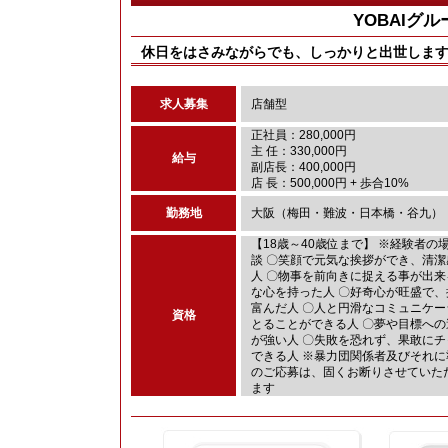
YOBAIグ
休日をはさみながらでも、しっかりと出世しま
求人募集
店舗型
正社員：280,000円
主 任：330,000円
給与
副店長：400,000円
店 長：500,000円 + 歩合10%
勤務地
大阪（梅田・難波・日本橋・谷九）
【18歳～40歳位まで】 ※経験者の
談 〇笑顔で元気な挨拶ができ、清潔
人 〇物事を前向きに捉える事が出来
な心を持った人 〇好奇心が旺盛で、
富んだ人 〇人と円滑なコミュニケー
資格
とることができる人 〇夢や目標への
が強い人 〇失敗を恐れず、果敢にチ
できる人 ※暴力団関係者及びそれに
のご応募は、固くお断りさせていた
ます