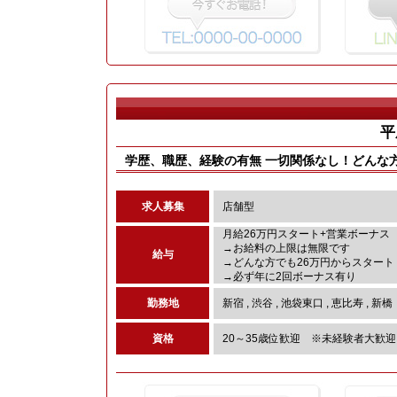
平
学歴、職歴、経験の有無 一切関係なし！どんな
求人募集
店舗型
月給26万円スタート+営業ボーナス
→お給料の上限は無限です
給与
→どんな方でも26万円からスタート
→必ず年に2回ボーナス有り
勤務地
新宿 , 渋谷 , 池袋東口 , 恵比寿 , 新橋
資格
20～35歳位歓迎 ※未経験者大歓