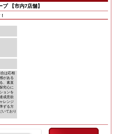
ループ 【市内7店舗】
す！
場合は応相
感がある
る、素直
探究心に
ションを
達成意欲
ャレンジ
準ずる方
だいており