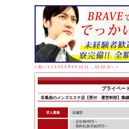
< 前へ
1
2
3
4
5
6
7
8
9
10
11
…
61
62
次へ >
プライベー
非風俗のメンズエステ店【受付・運営幹部】業績
求人募集
店舗型
・正社員/40万～
・契約社員/月給35万～