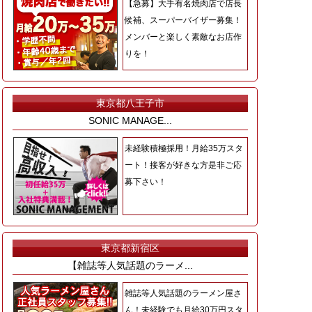
【急募】大手有名焼肉店で店長
候補、スーパーバイザー募集！
メンバーと楽しく素敵なお店作
りを！
東京都八王子市
SONIC MANAGE...
未経験積極採用！月給35万スタ
ート！接客が好きな方是非ご応
募下さい！
東京都新宿区
【雑誌等人気話題のラーメ...
雑誌等人気話題のラーメン屋さ
ん！未経験でも月給30万円スタ