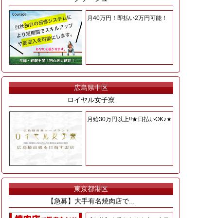
月40万円！即払い2万円可能！
広島県中区
ロイヤル女子寮
月給30万円以上!!★日払いOK♪★
東京都港区
【急募】大手有名焼肉店で...