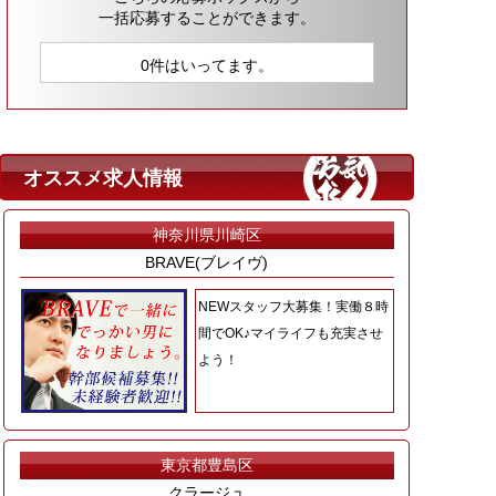
一括応募することができます。
0件はいってます。
オススメ求人情報
神奈川県川崎区
BRAVE(ブレイヴ)
NEWスタッフ大募集！実働８時
間でOK♪マイライフも充実させ
よう！
東京都豊島区
クラージュ