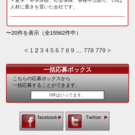
＋夏季・冬季休暇、社会保険、各種手当あり。LGは
人材に重きを置いた会社です。
〜20件を表示（全15562件中）
<
1
2
3
4
5
6
7
8
9
…
778
779
>
一括応募ボックス
こちらの応募ボックスから
一括応募することができます。
0件はいってます。