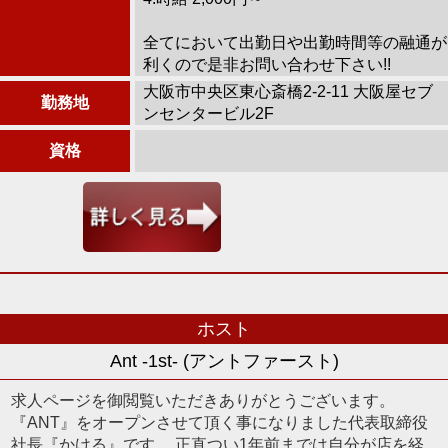
全てにおいて出勤日や出勤時間等の融通が
利くので是非お問い合わせ下さい!!
大阪市中央区東心斎橋2-2-11 大阪屋セブ
勤務地
ンセンタービル2F
資格
ホスト
Ant -1st- (アントファースト)
求人ページを御閲覧いただきありがとうございます。
『ANT』をオープンさせて頂く事になりました代表取締役
社長『かける』です。 正直つい1年前までは自分が店を経