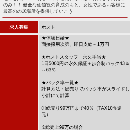
のみ！！ 健全な価値観の育成のもと、女性であるお客様に
最高のの居場所を提供していこう
求人募集
ホスト
★体験日給★
面接採用次第、即日支給～1万円
★ホストスタッフ 永久手当★
1日5000円の永久保証＋歩合制バック43％
～63％
★バック率一覧★
計算方法・総売りでバック率がスライドし
小計にて計算
①総売り99万円まで40％（TAX10％還
元）
※総売上99万の場合