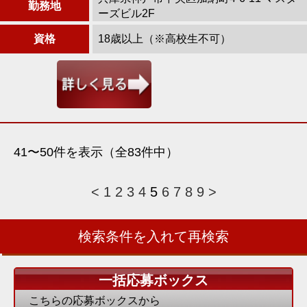
勤務地
ーズビル2F
資格
18歳以上（※高校生不可）
41〜50件を表示（全83件中）
<
1
2
3
4
5
6
7
8
9
>
検索条件を入れて再検索
一括応募ボックス
こちらの応募ボックスから