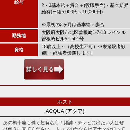
給与
2・3基本給＋賞金＋(役職手当)・基本給昇
給有(日給5,000円～10,000円)
※最初の3ヶ月は基本給＋歩合
大阪府大阪市北区曽根崎1-7-13 レイソル
勤務地
曽根崎ビル5F 501号
18歳以上～（高校生不可）※未経験者歓
資格
迎!!・経験者優遇します!!
ホスト
ACQUA (アクア)
あの楓十座も働く超有名店！雑誌・テレビに出たい人はぜ
ひ働きに来てください。 トップのヤツらはアナタの知って