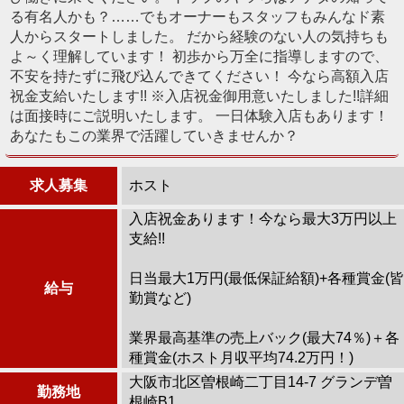
る有名人かも？……でもオーナーもスタッフもみんなド素
人からスタートしました。 だから経験のない人の気持ちも
よ～く理解しています！ 初歩から万全に指導しますので、
不安を持たずに飛び込んできてください！ 今なら高額入店
祝金支給いたします!! ※入店祝金御用意いたしました!!詳細
は面接時にご説明いたします。 一日体験入店もあります！
あなたもこの業界で活躍していきませんか？
求人募集
ホスト
入店祝金あります！今なら最大3万円以上
支給!!
日当最大1万円(最低保証給額)+各種賞金(皆
給与
勤賞など)
業界最高基準の売上バック(最大74％)＋各
種賞金(ホスト月収平均74.2万円！)
大阪市北区曽根崎二丁目14-7 グランデ曽
勤務地
根崎B1