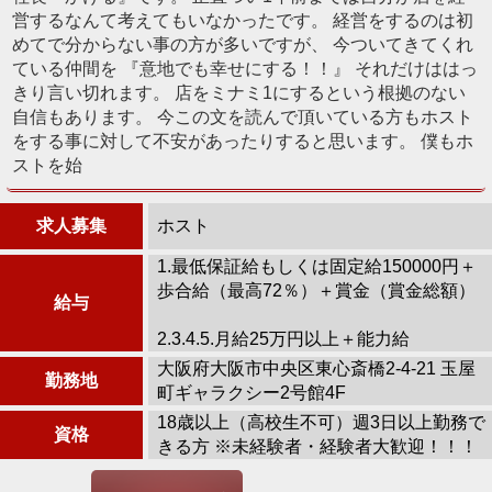
営するなんて考えてもいなかったです。 経営をするのは初
めてで分からない事の方が多いですが、 今ついてきてくれ
ている仲間を 『意地でも幸せにする！！』 それだけははっ
きり言い切れます。 店をミナミ1にするという根拠のない
自信もあります。 今この文を読んで頂いている方もホスト
をする事に対して不安があったりすると思います。 僕もホ
ストを始
求人募集
ホスト
1.最低保証給もしくは固定給150000円＋
歩合給（最高72％）＋賞金（賞金総額）
給与
2.3.4.5.月給25万円以上＋能力給
大阪府大阪市中央区東心斎橋2-4-21 玉屋
勤務地
町ギャラクシー2号館4F
18歳以上（高校生不可）週3日以上勤務で
資格
きる方 ※未経験者・経験者大歓迎！！！