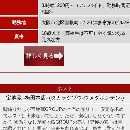
3.時給1200円～（アルバイト、勤務時間応
相談）
勤務地
大阪市北区曽根崎1-7-20 津多家第2ビル2F
18歳以上（高校生は不可）やる気のある
資格
元気な方
ホスト
宝地蔵 -梅田本店- (タカラジゾウ-ウメダホンテン-)
嘘偽り無しが宝地蔵GROUPの本当の売り！！ 安定を求め
てホストは出来ないでしょう ただ、安心はしたくないです
か？ 嘘偽りなしが宝地蔵GROUPの売り!! 究極の安心は宝
地蔵と共に！！ 明るい未来を創れるのは、努力し学んだ者