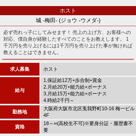
ホスト
城 -梅田- (ジョウ -ウメダ-)
必ず売れっ子にしてみせます！ 売上の上げ方、お客様への
対応、僕自身が経験したすべてのことをお教えします。 1
千万円を売り上げるには1千万円を売り上げた事が無ければ
教えることはできません。
求人募集
ホスト
1.保証給12万+歩合制+賞金
2.月給20万+能力給+ボーナス
給与
3.月給15万+能力給+ボーナス
4.時給2千円～
大阪府大阪市北区兎我野町10-16 梅一ビル
勤務地
4F
18～∞(高校生不可)※要身分証・履歴書不
資格
要