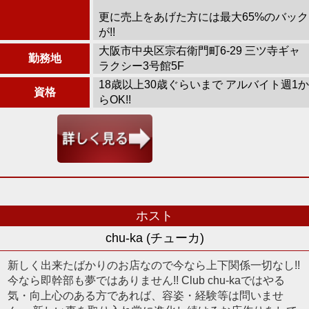
更に売上をあげた方には最大65%のバック
が!!
大阪市中央区宗右衛門町6-29 三ツ寺ギャ
勤務地
ラクシー3号館5F
18歳以上30歳ぐらいまで アルバイト週1か
資格
らOK!!
ホスト
chu-ka (チューカ)
新しく出来たばかりのお店なので今なら上下関係一切なし!!
今なら即幹部も夢ではありません!! Club chu-kaではやる
気・向上心のある方であれば、容姿・経験等は問いませ