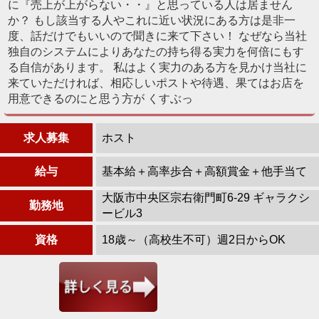
に『売上が上がらない・・』と思っている人は居ません
か？ もし該当する人やこれに近い状況にある方は是非一
度、話だけでもいいので聞きに来て下さい！ なぜなら当社
独自のシステムによりあなたの持ち得る実力を何倍にもす
る自信があります。 私はよく実力のある方を見かけ当社に
来ていただければ、相応しいポストや待遇、果てはお店を
用意できるのにと思う方が くすぶっ
求人募集
ホスト
給与
基本給＋高率歩合＋高額賞金＋他手当て
大阪市中央区宗右衛門町6-29 ギャラクシ
勤務地
ービル3
資格
18歳～（高校生不可）週2日からOK