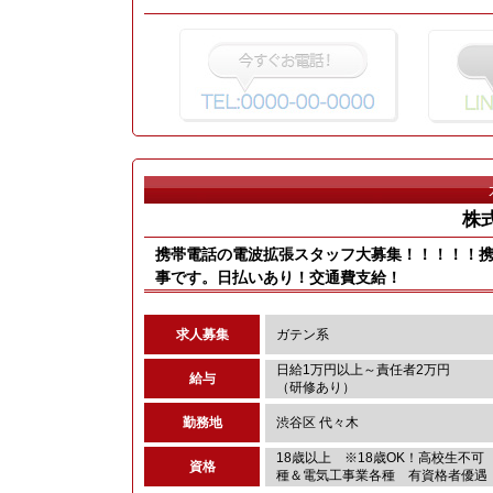
株
携帯電話の電波拡張スタッフ大募集！！！！！携帯
事です。日払いあり！交通費支給！
求人募集
ガテン系
日給1万円以上～責任者2万円
給与
（研修あり）
勤務地
渋谷区 代々木
18歳以上 ※18歳OK！高校生不
資格
種＆電気工事業各種 有資格者優遇