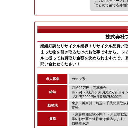
「このお店をキープし
「まとめて後で応募検
株式会社
業績好調なリサイクル業界！リサイクル品買い
まった物を引き取るだけのお仕事ですから、 ス
ルに従ってお買取り金額を決められますので、 
問い合わせください！
求人募集
ガテン系
月給25万円＋高率歩合
給与
※＜例＞入社3ヶ月 月給25万円+イ
ブ31万3000円=月収56万3000円
東京・神奈川・埼玉・千葉の買取依
勤務地
直帰
・業界職種経験不問！ ・未経験歓迎
資格
系のお仕事の経験者は優遇します！ 
自動車免許