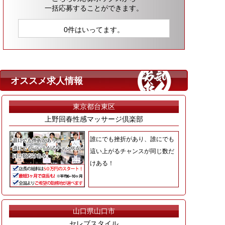
一括応募することができます。
0件はいってます。
オススメ求人情報
東京都台東区
上野回春性感マッサージ倶楽部
誰にでも挫折があり、誰にでも
這い上がるチャンスが同じ数だ
けある！
山口県山口市
セレブスタイル