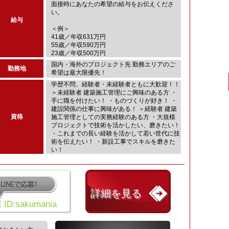
面接時にあなたの希望の給与をお伝えくださ
い。
給与
＜例＞
41歳／年収631万円
55歳／年収590万円
23歳／年収500万円
国内・海外のプロジェクト先 勤務エリアのご
勤務地
希望は最大限優先！
学歴不問、経験者・未経験者ともに大歓迎！！
＞未経験者 建築施工管理にご興味のある方 ・
手に職を付けたい！ ・ものづくりが好き！ ・
建設関係の仕事に興味がある！ ＞経験者 建築
資格
施工管理としての実務経験のある方 ・大規模
プロジェクトで技術を活かしたい、磨きたい！
・これまでの長い経験を活かして若い世代に技
術を伝えたい！ ・新設工事でスキルを磨きた
い！
詳細を見る
E ID:sakumania