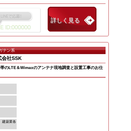
詳しく見る
ガテン系
式会社SSK
のLTE＆Wimaxのアンテナ現地調査と設置工事のお仕
可 建築業各