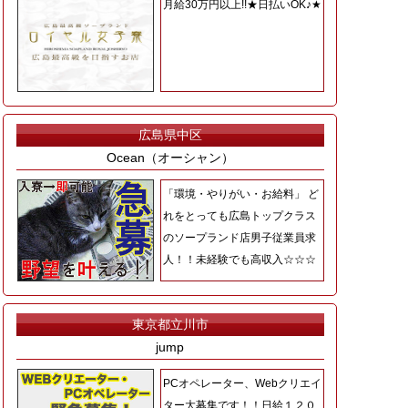
月給30万円以上!!★日払いOK♪★
広島県中区
Ocean（オーシャン）
「環境・やりがい・お給料」 ど
れをとっても広島トップクラス
のソープランド店男子従業員求
人！！未経験でも高収入☆☆☆
東京都立川市
jump
PCオペレーター、Webクリエイ
ター大募集です！！日給１２０