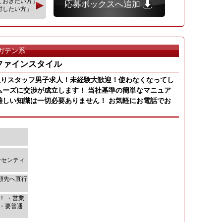
ておきたい方」
応募ボックスへ追加
討したい方」
ガテン系
ファインスタイル
取りスタッフ男子求人！未経験大歓迎！使わなくなってし
ムーズに交渉が成立します！ 当社基準の簡単なマニュア
難しい知識は一切必要ありません！ お気軽にお電話でお
ンセンティ
頼先へ直行
！ ・営業
・要普通