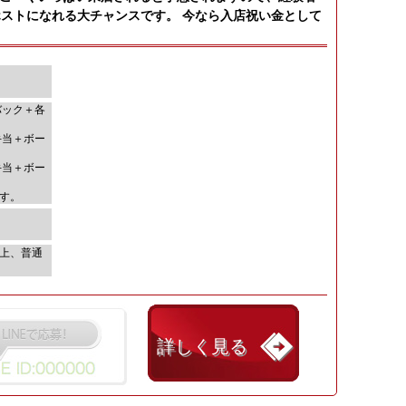
ストになれる大チャンスです。 今なら入店祝い金として
バック＋各
手当＋ボー
手当＋ボー
ます。
歳以上、普通
詳しく見る