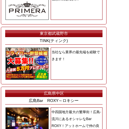
東京都武蔵野市
TINK(ティンク)
当社なら業界の最先端を経験で
きます！
広島県中区
広島Bar ROXY～ロキシー
中四国地方最大の繁華街！広島-
流川にあるオシャレなBar
ROXY！アットホームで仲の良