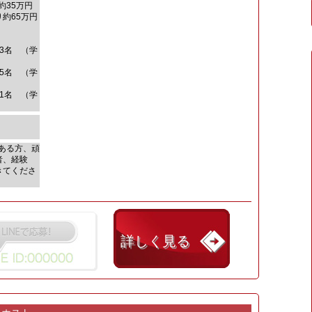
35万円
約65万円
3名 （学
5名 （学
1名 （学
ある方、頑
者、経験
きてくださ
詳しく見る