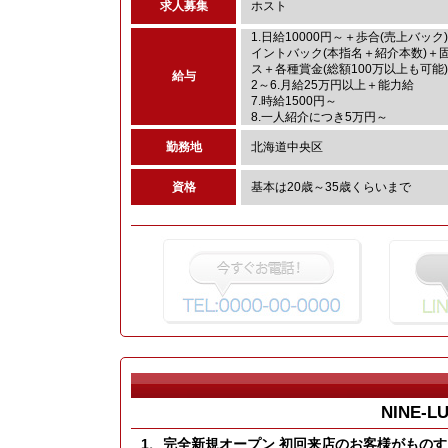
求人募集
ホスト
1.日給10000円～＋歩合(売上バック
イントバック(本指名＋紹介本数)＋
ス＋各種賞金(総額100万以上も可能)
給与
2～6.月給25万円以上＋能力給
7.時給1500円～
8.一人紹介につき5万円～
勤務地
北海道中央区
資格
基本は20歳～35歳くらいまで
NINE-L
1、完全新規オープン 初回来店のお客様がもの