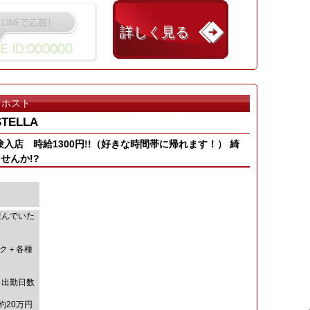
詳しく見る
ホスト
STELLA
験入店 時給1300円!!（好きな時間帯に帰れます！） 綺
せんか!?
選んでいた
ック＋各種
＝出勤日数
20万円