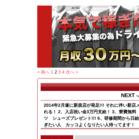
< 前へ
1
2
3
4
次へ >
NEXT 
2014年2月遂に新規店が発足!!! それに伴い
れる！ 2、入店祝い金3万円支給！ 3、寮費無料
ツ シューズプレゼント!!! 6、研修期間から日
ぎたい人 カッコよくなりたい人待ってます！