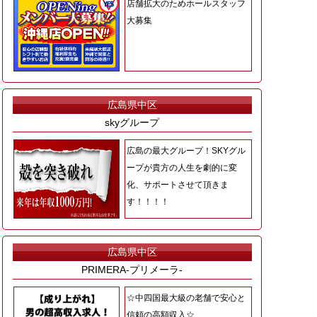
店舗拡大のためホールスタッフ
大募集
広島県中区
skyグループ
広島の最大グループ！SKYグル
ープが貴方の人生を劇的に変
化、サポートさせて頂きま
す！！！！
広島県中区
PRIMERA-プリメーラ-
☆中四国最大級の老舗で安心と
信頼の高額収入☆