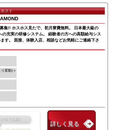
ホスト
IAMOND
募集!! ホスホス見たで、初月寮費無料。 日本最大級の
への充実の研修システム。 経験者の方への高額給与シス
ています。 面接、体験入店、相談などお気軽にご連絡下さ
より変動)＋
詳しく見る