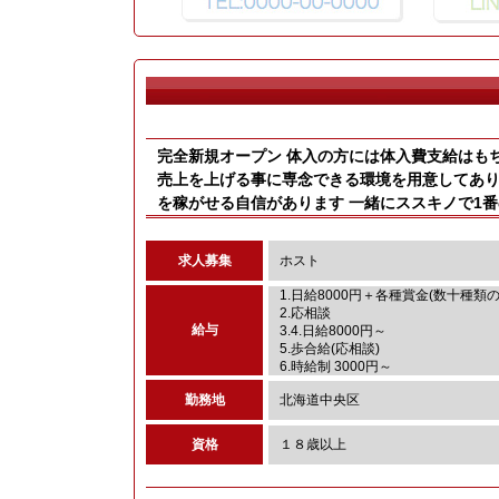
完全新規オープン 体入の方には体入費支給はも
売上を上げる事に専念できる環境を用意してあり
を稼がせる自信があります 一緒にススキノで1
求人募集
ホスト
1.日給8000円＋各種賞金(数十種類
2.応相談
給与
3.4.日給8000円～
5.歩合給(応相談)
6.時給制 3000円～
勤務地
北海道中央区
資格
１８歳以上