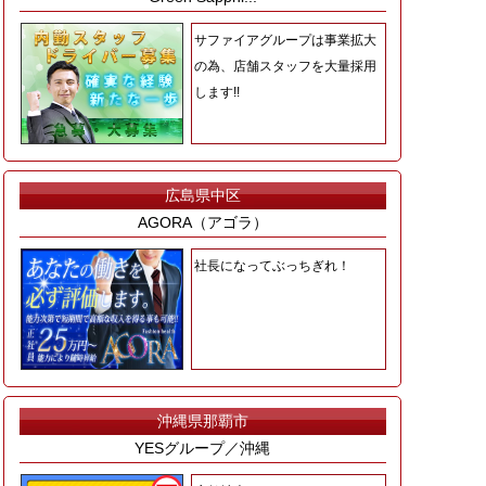
サファイアグループは事業拡大
の為、店舗スタッフを大量採用
します!!
広島県中区
AGORA（アゴラ）
社長になってぶっちぎれ！
沖縄県那覇市
YESグループ／沖縄