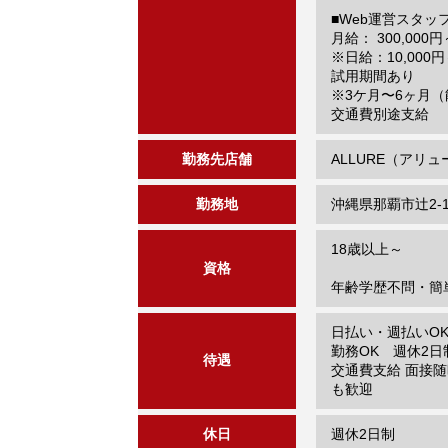
■Web運営スタッ
月給： 300,000円
※日給：10,000円～
試用期間あり
※3ケ月〜6ヶ月
交通費別途支給
勤務先店舗
ALLURE（アリュ
勤務地
沖縄県那覇市辻2-18
18歳以上～
資格
年齢学歴不問・簡
日払い・週払いOK 
勤務OK 週休2日
待遇
交通費支給 面接随
も歓迎
休日
週休2日制