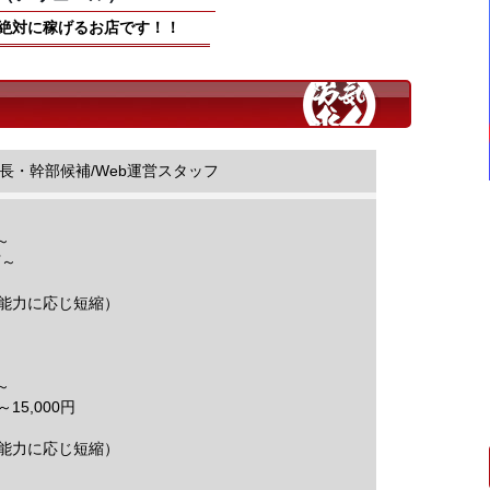
絶対に稼げるお店です！！
長・幹部候補/Web運営スタッフ
～
万～
（能力に応じ短縮）
～
15,000円
（能力に応じ短縮）