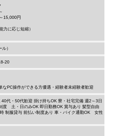
フ
～
15,000円
（能力に応じ短縮）
ール）
-20
単なPC操作ができる方優遇・経験者未経験者歓迎
40代・50代歓迎 掛け持ちOK 寮・社宅完備 週2～3日
制度 土・日のみOK 即日勤務OK 賞与あり 髪型自由
時 制服貸与 前払い制度あり 車・バイク通勤OK 女性