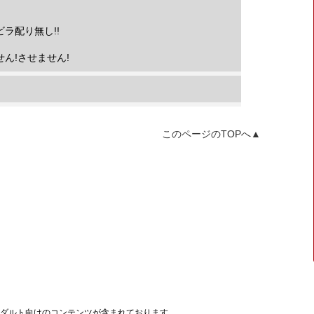
ラ配り無し!!
ん!させません!
このページのTOPへ▲
ダルト向けのコンテンツが含まれております。