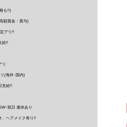
も!!)
高額賞金・賞与)
定アリ!!
給!!
アリ
リ(海外･国内)
支給!!
GW･祝日 連休あり
、ヘアメイク有り!!