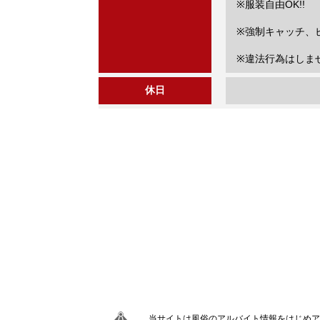
※服装自由OK!!
※強制キャッチ、ビ
※違法行為はしませ
休日
当サイトは風俗のアルバイト情報をはじめア