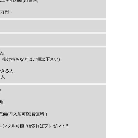
以上＋能力給(応相談)
5万円～
い迄
、掛け持ちなどはご相談下さい)
できる人
る人
!
!!
備(即入居可!寮費無料!)
ンタル可能!!頑張ればプレゼント!!