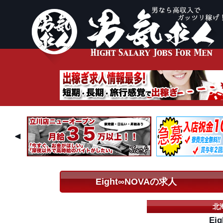
Eight∞NOVAの求人
北
Ei