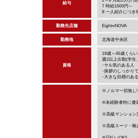
2～6 月給25万円
給与
7 時給1500円～
8 一人紹介につき
勤務先店舗
Eight∞NOVA
勤務地
北海道中央区
18歳～45歳くら
週2以上出勤(学生
資格
･ヤル気のある人
･挨拶のしっかり
･大きな目標のあ
※ノルマ一切無し!
※未経験者特に優遇
※高級マンション完
※高級スーツ・靴レ
※日払いOK!!