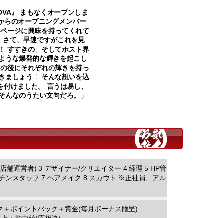
NOVA』 まもなくオープンしま
人からのオープニングメンバー
のページに興味を持ってくれて
! さて、早速ですがこれを見
！ すすきの、そしてホスト界
ような爆発的な輝きを起こし
発の後にそれぞれの輝きを持っ
きましょう！ そんな想いを込
を付けました。 言うは易し、
そんなのうたい文句だろ。」
(店舗運営者) 3 デザイナー/クリエイター 4 経理 5 HP管
チンスタッフ 7 ヘアメイク 8 スカウト ※正社員、アル
ク＋ポイントバック＋賞金(毎月ボーナス贈呈)