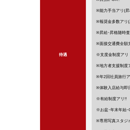
※能力手当アリ(昇格
※報奨金多数アリ(
※昇給･昇格随時査
※面接交通費全額支
待遇
※支度金制度アリ
※地方者支援制度
※年2回社員旅行ア
※体験入店給与即日
※有給制度アリ!!
※お盆･年末年始･
※専用写真スタジオ